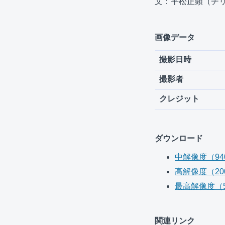
文：平松正顕（チ
画像データ
撮影日時
撮影者
クレジット
ダウンロード
中解像度（940 
高解像度（2000
最高解像度（576
関連リンク