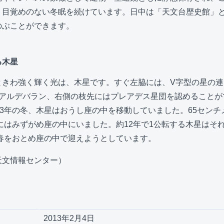
、目覚めのない冬眠を続けています。日中は「天文台歴史館」
のぶことができます。
る木星
ときわ強く輝く光は、木星です。すぐ左脇には、V字型の星の連
星アルデバラン、右側の枝先にはプレアデス星団を認めることが
13年の冬、木星はおうし座の中を移動していました。65セン
年にはみずがめ座の中にいました。約12年で1公転する木星はそ
の春をおとめ座の中で迎えようとしています。
天文情報センター）
2013年2月4日