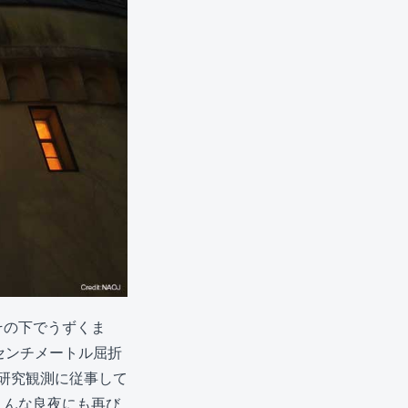
その下でうずくま
センチメートル屈折
の研究観測に従事して
こんな良夜にも再び