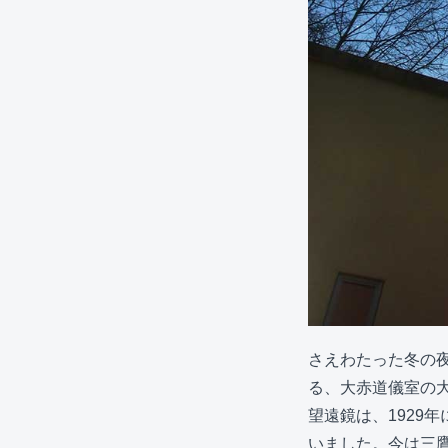
さえわたった冬の
る、大赤道儀室の
望遠鏡は、1929
いました。今は三