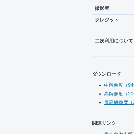
撮影者
クレジット
二次利用について
ダウンロード
中解像度（940 
高解像度（2000
最高解像度（345
関連リンク