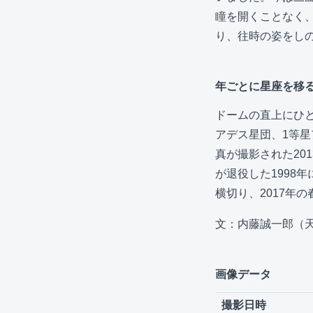
瞳を開くことなく
り、往時の姿をし
年ごとに星座を移
ドームの直上にひ
アデス星団、1等
真が撮影された20
が退役した1998
横切り、2017年
文：内藤誠一郎（
画像データ
撮影日時