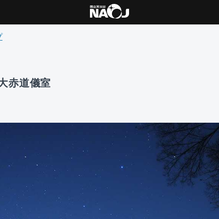
プ
大赤道儀室