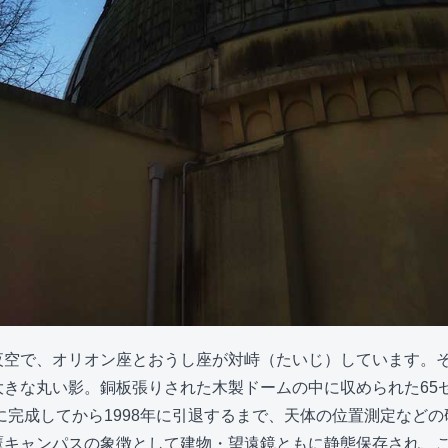
夜空で、オリオン座とおうし座が対峙（たいじ）しています。
大きな丸い影。銅板張りされた木製ドームの中に収められた65
年に完成してから1998年に引退するまで、天体の位置測定など
鷹キャンパスの象徴として建物・望遠鏡ともに静態保存され、