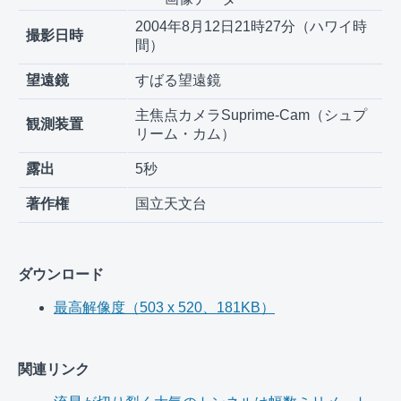
2004年8月12日21時27分（ハワイ時
撮影日時
間）
望遠鏡
すばる望遠鏡
主焦点カメラSuprime-Cam（シュプ
観測装置
リーム・カム）
露出
5秒
著作権
国立天文台
ダウンロード
最高解像度（503 x 520、181KB）
関連リンク