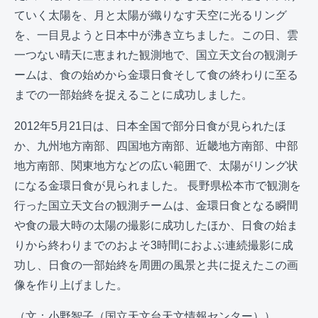
ていく太陽を、月と太陽が織りなす天空に光るリング
を、一目見ようと日本中が沸き立ちました。この日、雲
一つない晴天に恵まれた観測地で、国立天文台の観測チ
ームは、食の始めから金環日食そして食の終わりに至る
までの一部始終を捉えることに成功しました。
2012年5月21日は、日本全国で部分日食が見られたほ
か、九州地方南部、四国地方南部、近畿地方南部、中部
地方南部、関東地方などの広い範囲で、太陽がリング状
になる金環日食が見られました。 長野県松本市で観測を
行った国立天文台の観測チームは、金環日食となる瞬間
や食の最大時の太陽の撮影に成功したほか、日食の始ま
りから終わりまでのおよそ3時間におよぶ連続撮影に成
功し、日食の一部始終を周囲の風景と共に捉えたこの画
像を作り上げました。
（文：小野智子（国立天文台天文情報センター））