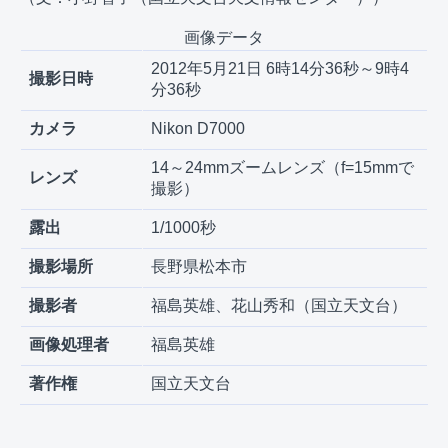
画像データ
2012年5月21日 6時14分36秒～9時4
撮影日時
分36秒
カメラ
Nikon D7000
14～24mmズームレンズ（f=15mmで
レンズ
撮影）
露出
1/1000秒
撮影場所
長野県松本市
撮影者
福島英雄、花山秀和（国立天文台）
画像処理者
福島英雄
著作権
国立天文台