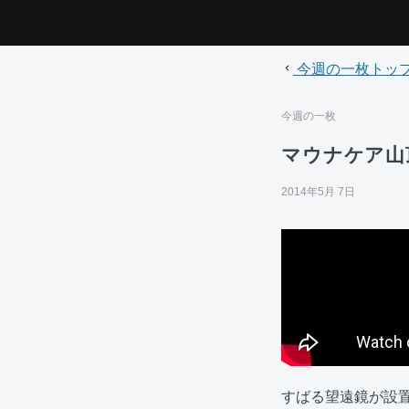
今週の一枚トッ
今週の一枚
マウナケア山
2014年5月 7日
すばる望遠鏡が設