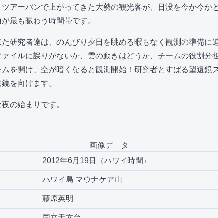
、ツアーバンで上がってきた大勢の観光客が、日没を今か今か
頂が最も賑わう時間帯です。
来た研究者達は、のんびり夕日を眺める暇もなく観測の準備に
ファイルに誤りがないか、雲の動きはどうか、チームの役割分
ームを開け、空が暗くなると観測開始！研究者とすばる望遠鏡
遠鏡を向けます。
な夜の始まりです。
画像データ
2012年6月19日（ハワイ時間）
ハワイ島 マウナケア山
藤原英明
国立天文台