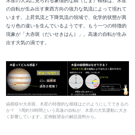
木星の大気に見られる象徴的な縞（しま）模様は、木星
の自転が生み出す東西方向の強力な気流によって現れて
います。上昇気流と下降気流の領域で、化学的状態が異
なり色の違いを生んでいるようです。もう一つの特徴的
現象が「大赤斑（だいせきはん）」。高速の自転が生み
出す大気の渦です。
縞模様や大赤斑。木星の特徴的な模様はどのようにしてできるの
か？ 1周約10時間という高速の自転が、木星の大気運動に大き
く影響しています。定例観望会の解説資料から。