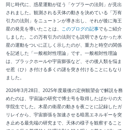
同じ時代に、惑星運動が従う「ケプラーの法則」が見出
されました。観測される天体の動きを決めている「万有
引力の法則」をニュートンが導き出し、それが後に海王
星の発見を導いたことは、
このブログの記事
でもご紹介
しました。この万有引力の法則でも説明できなかった水
星の運動をついに正しく示したのが、重力と時空の関係
を記述した「一般相対性理論」です。一般相対性理論
は、ブラックホールや宇宙膨張など、その後人類を悩ま
せ惹（ひ）き付ける多くの謎を突き付けることにもなり
ました。
2026年3月28日、2025年度最後の定例観望会で解説を務
めたのは、宇宙論の研究で博士号を取得したばかりの大
学院生でした。木星の衛星の動きを夜ごとに記録したガ
リレイから、宇宙膨張を加速させる暗黒エネルギーを突
き止める最先端の研究まで、天体の様子を観察すること