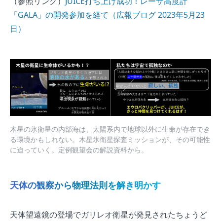
（参照リンク）
JUICE打ち上げ成功！レーザ高度計
「GALA」の開発参加を経て（広報ブログ 2023年5月23
日）
木星の氷衛星の内部海は、太陽系内で地球以外に生命が存在でき
る環境かもしれない。木星氷衛星探査ミッションが、その可能性
に迫っていく。定例観望会の解説資料から。
天体の観察から物理法則を解き明かす
天体望遠鏡の登場でガリレオ衛星が発見されたちょうど