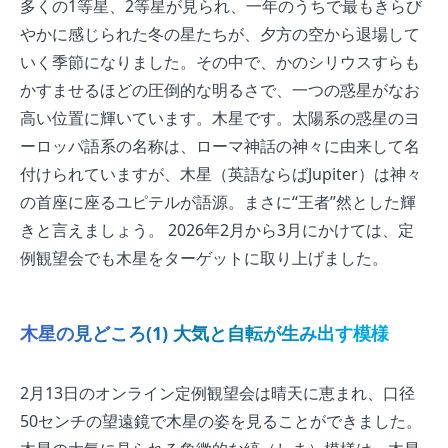
多くの1等星、2等星が見られ、一年のうちで最もきらび
やかに感じられた冬の星たちが、夕方の空から退場して
いく季節になりました。その中で、かのシリウスすらも
かすませるほどの圧倒的な明るさで、一つの惑星がなお
高い位置に輝いています。木星です。太陽系の惑星のヨ
ーロッパ語系の名称は、ローマ神話の神々に由来して名
付けられていますが、木星（英語ならばJupiter）は神々
の首座に座るユピテルが語源。まさに“王者”然とした輝
きと言えましょう。 2026年2月から3月にかけては、定
例観望会でも木星をターゲットに取り上げました。
木星の見どころ(1) 大気と自転が生み出す模様
2月13日のオンライン定例観望会は晴天に恵まれ、口径
50センチの望遠鏡で木星の姿を見ることができました。