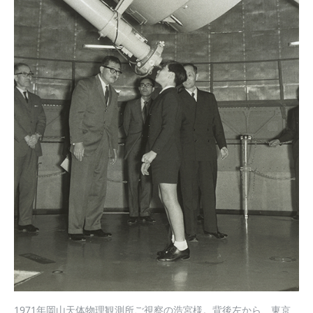
1971年岡山天体物理観測所ご視察の浩宮様。背後左から、東京