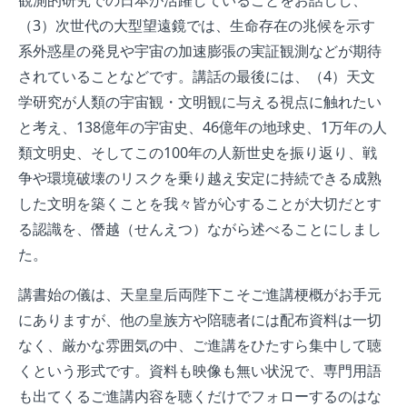
観測的研究での日本が活躍していることをお話しし、
（3）次世代の大型望遠鏡では、生命存在の兆候を示す
系外惑星の発見や宇宙の加速膨張の実証観測などが期待
されていることなどです。講話の最後には、（4）天文
学研究が人類の宇宙観・文明観に与える視点に触れたい
と考え、138億年の宇宙史、46億年の地球史、1万年の人
類文明史、そしてこの100年の人新世史を振り返り、戦
争や環境破壊のリスクを乗り越え安定に持続できる成熟
した文明を築くことを我々皆が心することが大切だとす
る認識を、僭越（せんえつ）ながら述べることにしまし
た。
講書始の儀は、天皇皇后両陛下こそご進講梗概がお手元
にありますが、他の皇族方や陪聴者には配布資料は一切
なく、厳かな雰囲気の中、ご進講をひたすら集中して聴
くという形式です。資料も映像も無い状況で、専門用語
も出てくるご進講内容を聴くだけでフォローするのはな