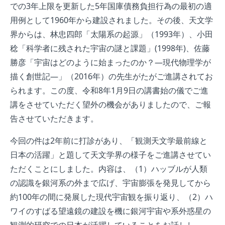
での3年上限を更新した5年国庫債務負担行為の最初の適
用例として1960年から建設されました。その後、天文学
界からは、林忠四郎「太陽系の起源」（1993年）、小田
稔「科学者に残された宇宙の謎と課題」(1998年)、佐藤
勝彦「宇宙はどのように始まったのか？―現代物理学が
描く創世記―」（2016年）の先生がたがご進講されてお
られます。この度、令和8年1月9日の講書始の儀でご進
講をさせていただく望外の機会がありましたので、ご報
告させていただきます。
今回の件は2年前に打診があり、「観測天文学最前線と
日本の活躍」と題して天文学界の様子をご進講させてい
ただくことにしました。内容は、（1）ハッブルが人類
の認識を銀河系の外まで広げ、宇宙膨張を発見してから
約100年の間に発展した現代宇宙観を振り返り、（2）ハ
ワイのすばる望遠鏡の建設を機に銀河宇宙や系外惑星の