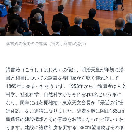
講書始の儀でのご進講（宮内庁報道室提供）
講書始（こうしょはじめ）の儀は、明治天皇が年初に漢
書と和書についての講義を専門家から聴く儀式として
1869年に始まったそうです。1953年からご進講者は人文
科学、社会科学、自然科学からそれぞれ1名という形に
なり、同年には萩原雄祐・東京天文台長が「最近の宇宙
進化説」をご進講になりました。辞表を胸に岡山188cm
望遠鏡の建設構想とその意義をお話になったと聴いてお
ります。建設に複数年度を要する188cm望遠鏡はそれま