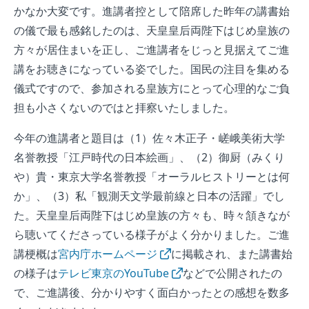
かなか大変です。進講者控として陪席した昨年の講書始
の儀で最も感銘したのは、天皇皇后両陛下はじめ皇族の
方々が居住まいを正し、ご進講者をじっと見据えてご進
講をお聴きになっている姿でした。国民の注目を集める
儀式ですので、参加される皇族方にとって心理的なご負
担も小さくないのではと拝察いたしました。
今年の進講者と題目は（1）佐々木正子・嵯峨美術大学
名誉教授「江戸時代の日本絵画」、（2）御厨（みくり
や）貴・東京大学名誉教授「オーラルヒストリーとは何
か」、（3）私「観測天文学最前線と日本の活躍」でし
た。天皇皇后両陛下はじめ皇族の方々も、時々頷きなが
ら聴いてくださっている様子がよく分かりました。ご進
講梗概は
宮内庁ホームページ
に掲載され、また講書始
の様子は
テレビ東京のYouTube
などで公開されたの
で、ご進講後、分かりやすく面白かったとの感想を数多