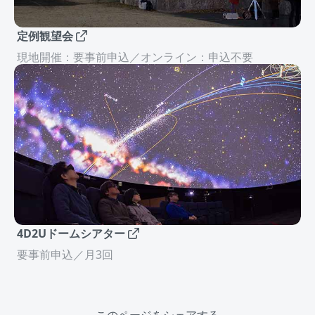
定例観望会
現地開催：要事前申込／オンライン：申込不要
4D2Uドームシアター
要事前申込／月3回