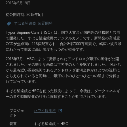
2015年5月19日
初公開時期: 2015年5月
すばる望遠鏡
装置開発
Hyper Suprime-Cam（HSC）は、国立天文台が国内外の諸機関と共同
で開発した、すばる望遠鏡用のデジタルカメラです。新開発の高感度
CCDが焦点面に116個配置され、合計8億7000万画素で、幅広い波長域
にわたって非常に高い感度をもつのが特長です。
2013年7月、HSCによって撮影されたアンドロメダ銀河の画像が公開
されました。その鮮明な画像は世界中の人々を魅了しました。 私たち
から最も近い渦巻銀河であるアンドロメダ銀河全体がひとつの視野に
とらえられていると同時に、銀河の中のひとつひとつの星まで分解さ
れて写っています。
すばる望遠鏡とHSCを使った観測によって、今後は、ダークエネルギ
ーの量や時間変化の計測に貢献することが期待されています。
プロジェ
ハワイ観測所
クト
装置
すばる望遠鏡 + HSC