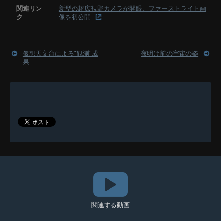
関連リン
新型の超広視野カメラが開眼、ファーストライト画
ク
像を初公開
仮想天文台による"観測"成
夜明け前の宇宙の姿
果
関連する動画