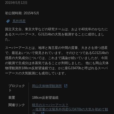
2015年5月12日
初公開時期: 2015年5月
系外惑星
国立天文台、東京大学などの研究チームは、およそ40光年のかなたに
あるスーパーアース、GJ1214bの大気を観測することに成功しまし
た。
スーパーアースとは、地球と海王星の中間の質量、大きさを持つ惑星
で、最近あいついで発見されています。 そのひとつであるGJ1214bの
惑星の大気成分については、これまで議論が続いていましたが、今回
の観測で主成分は水蒸気であることが判明しました。 他にも岡山天体
物理観測所188cm反射望遠鏡では、かに座GJ3470bと呼ばれるスーパ
ーアースの大気観測にも成功しています。
プロジェク
岡山天体物理観測所
ト
装置
188cm反射望遠鏡
関連リンク
晴天のスーパーアース？
－低質量の太陽系外惑星GJ3470bの大気を初めて観
測－