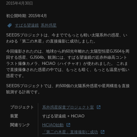
2015年4月30日
初公開時期: 2015年4月
すばる望遠鏡
系外惑星
SEEDSプロジェクトは、今まででもっとも軽い太陽系外の惑星、い
わゆる「第二の木星」の直接撮影に成功しました。
今回撮影されたのは、地球から約60光年離れた太陽型恒星GJ504を周
回する惑星、GJ504b。観測には、すばる望遠鏡の近赤外線高コント
ラスト撮像カメラ、HiCIAO（ハイチャオ）が使われました。 これま
で直接撮像された惑星の中では、もっとも暗く、もっとも温度が低い
惑星です。
SEEDSプロジェクトでは、約500個の太陽系外惑星や星周構造を直接
観測する計画です。
プロジェクト
系外惑星探査プロジェクト室
装置
すばる望遠鏡 + HiCIAO
関連リンク
HiCIAO始動
「第二の木星」直接撮影に成功