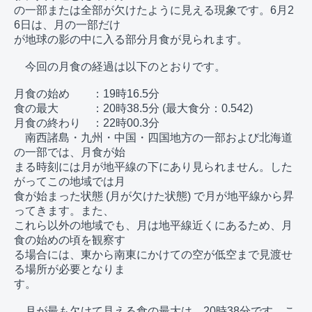
の一部または全部が欠けたように見える現象です。6月2
6日は、月の一部だけ

が地球の影の中に入る部分月食が見られます。

　今回の月食の経過は以下のとおりです。

月食の始め　　：19時16.5分

食の最大　　　：20時38.5分 (最大食分：0.542)

月食の終わり　：22時00.3分

　南西諸島・九州・中国・四国地方の一部および北海道
の一部では、月食が始

まる時刻には月が地平線の下にあり見られません。した
がってこの地域では月

食が始まった状態 (月が欠けた状態) で月が地平線から昇
ってきます。また、

これら以外の地域でも、月は地平線近くにあるため、月
食の始めの頃を観察す

る場合には、東から南東にかけての空が低空まで見渡せ
る場所が必要となりま

す。

　月が最も欠けて見える食の最大は、20時38分です。こ