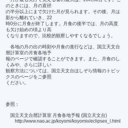
のときには、月の直径

の半分以上にまで欠けた月が見られます。その後、月は
影から離れていき、22

時0分に月食が終了します。月食の後半では、月の高度
も欠け始めの頃より高

くなりますので、比較的観察しやすくなるでしょう。

　各地の月の出の時刻や月食の進行などは、国立天文台
暦計算室の月食各地予

報のページで確認することができます。また、月食のし
くみや、さらに詳しい

観察方法については、国立天文台ほしぞら情報のトピッ
クスのページをご参照

ください。

参照：

　国立天文台暦計算室 月食各地予報 (国立天文台)

　　http://www.nao.ac.jp/koyomi/koyomix/eclipsex_l.html
