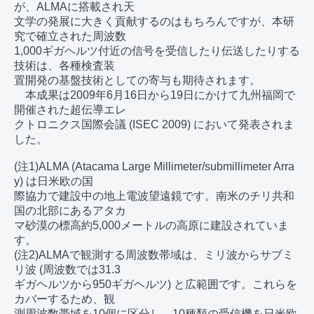
が、ALMAに搭載され天

文学の発展に大きく貢献するのはもちろんですが、本研
究で確立された周波数

1,000ギガヘルツ付近の信号を受信したり伝送したりする
技術は、各種検査装

置開発の基盤技術としての寄与も期待されます。

　本成果は2009年6月16日から19日にかけて九州福岡で
開催された超伝導エレ

クトロニクス国際会議 (ISEC 2009) において発表されま
した。

(注1)ALMA (Atacama Large Millimeter/submillimeter Arra
y) は日米欧の国

際協力で建設中の地上電波望遠鏡です。南米のチリ共和
国の北部にあるアタカ

マ砂漠の標高約5,000メートルの高原に建設されていま
す。

(注2)ALMAで観測する周波数帯域は、ミリ波からサブミ
リ波 (周波数では31.3

ギガヘルツから950ギガヘルツ) と広範囲です。これらを
カバーするため、観

測周波数帯域を10個に区分し、10種類の受信機を日米欧