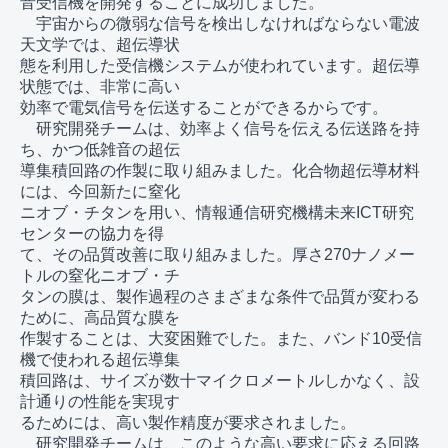
音受信機を開発することに成功しました。

　宇宙からの微弱な信号を検出しなければならない電波
天文学では、超伝導状

態を利用した受信機システムが使われています。超伝導
状態では、非常に高い

効率で電気信号を伝送することができるからです。

　研究開発チームは、効率よく信号を伝える伝送路を持
ち、かつ低雑音の超伝

導集積回路の作製に取り組みました。化合物超伝導材料
には、今回新たに窒化

ニオブ・チタンを用い、情報通信研究機構未来ICT研究
センターの協力を得

て、その品質改善に取り組みました。厚さ270ナノメー
トルの窒化ニオブ・チ

タンの膜は、製作過程のさまざまな条件で品質が変わる
ために、高品質な膜を

作製することは、大変困難でした。また、バンド10受信
機で使われる超伝導集

積回路は、サイズが数十マイクロメートルしかなく、設
計通りの性能を実現す

るためには、高い製作精度が要求されました。

　研究開発チームは、このような高い要求に応える回路