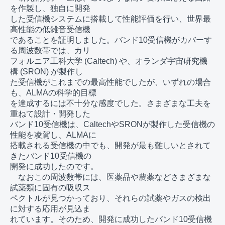
を作製し、独自に開発

した受信機システムに搭載して性能評価を行い、世界最
高性能の低雑音受信機

であることを証明しました。バンド10受信機がカバーす
る周波数帯では、カリ

フォルニア工科大学 (Caltech) や、オランダ宇宙研究機
構 (SRON) が製作し

た受信機がこれまでの最高性能でしたが、いずれの場合
も、ALMAの科学的目標

を達成するには不十分な感度でした。さまざまな工夫を
重ねて設計・開発した

バンド10受信機は、CaltechやSRONが製作した受信機の
性能を凌駕し、ALMAに

搭載される受信機の中でも、開発が最も難しいとされて
きたバンド10受信機の

開発に成功したのです。

　なおこの周波数帯には、医薬品や農薬などさまざまな
試薬類に固有の吸収ス

ペクトルが見つかっており、それらの試薬やガスの検出
に対する応用が見込ま

れています。そのため、開発に成功したバンド10受信機