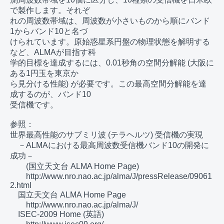
で製作します。それぞ

れの周波数帯域は、周波数が小さいものから順にバンド
1からバンド10と名づ

けられています。原始惑星系円盤の物理状態を解明する
など、ALMAが目指す科

学的目標を達成するには、0.01秒角の空間分解能 (大阪に
ある1円玉を東京か

ら見分ける性能) が必要です。この最高空間分解能を達
成するのが、バンド10

受信機です。

参照：

世界最高性能のサブミリ波 (テラヘルツ) 受信機の実現

　－ALMAにおける最高周波数受信機バンド10の開発に
成功－

　　(国立天文台 ALMA Home Page)

　　http://www.nro.nao.ac.jp/alma/J/pressRelease/09061
2.html

　国立天文台 ALMA Home Page

　　http://www.nro.nao.ac.jp/alma/J/

　ISEC-2009 Home (英語)
