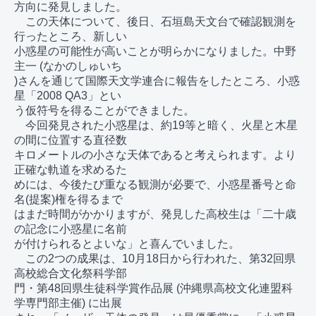
方向に発見しました。

　この天体について、後日、石垣島天文台で確認観測を
行ったところ、新しい

小惑星の可能性が高いことが明らかになりました。中野
主一 (なかのしゅいち

)さんを通じて国際天文学連合に報告をしたところ、小惑
星「2008 QA3」とい

う仮符号を得ることができました。

　今回発見された小惑星は、約19等と暗く、火星と木星
の間に位置する直径数

キロメートルの小さな天体であると考えられます。より
正確な軌道を求めるた

めには、今後たび重なる観測が必要で、小惑星番号と命
名(提案)権を得るまで

はまだ時間がかかりますが、発見した高校生は「二十歳
の記念に小惑星に名前

が付けられるとよいな」と喜んでいました。

　この2つの成果は、10月18日から行われた、第32回県
高校総合文化祭科学部

門・第48回県生徒科学賞作品展 (沖縄県高校文化連盟科
学専門部主催) に出展
