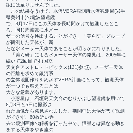
認には至りませんでした。

　この結果をうけて、水沢VERA観測所水沢観測局(岩手
県奥州市)の電波望遠鏡

で、8月17日にこの天体を長時間かけて観測したとこ
ろ、同じ周波数に水メー

ザーの信号を検出することができ、「美ら研」グループ
が観測した天体が、新

たな水メーザー天体であることが明らかになりました。

　「美ら研」による水メーザー天体の発見は、2005年に
続いて2回目です(国立

天文台アストロ・トピックス(131)参照)。メーザー天体
の距離を求めて銀河系

の立体地図作りをめざすVERA計画にとって、観測天体
が一つでも増えることは

大きな意義があります。

　小惑星は、石垣島天文台のむりかぶし望遠鏡を用いて
8月3日と5日に撮影さ

れた画像から発見されました。期間中は天候が悪く観測
ができず、60枚近い過

去の観測画像の解析を行った中で、恒星とは異なる動き
をする天体をやぎ座の
