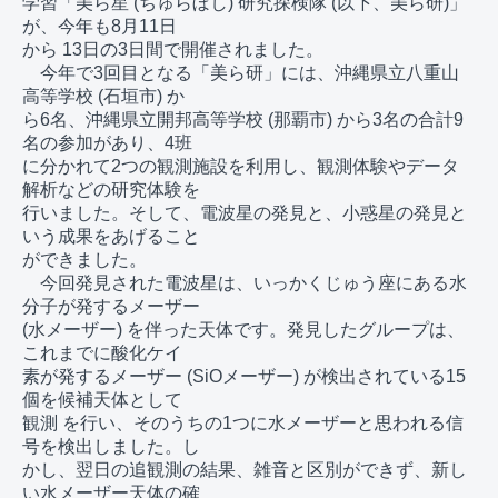
学習「美ら星 (ちゅらぼし) 研究探検隊 (以下、美ら研)」
が、今年も8月11日

から 13日の3日間で開催されました。

　今年で3回目となる「美ら研」には、沖縄県立八重山
高等学校 (石垣市) か

ら6名、沖縄県立開邦高等学校 (那覇市) から3名の合計9
名の参加があり、4班

に分かれて2つの観測施設を利用し、観測体験やデータ
解析などの研究体験を

行いました。そして、電波星の発見と、小惑星の発見と
いう成果をあげること

ができました。

　今回発見された電波星は、いっかくじゅう座にある水
分子が発するメーザー

(水メーザー) を伴った天体です。発見したグループは、
これまでに酸化ケイ

素が発するメーザー (SiOメーザー) が検出されている15
個を候補天体として

観測 を行い、そのうちの1つに水メーザーと思われる信
号を検出しました。し

かし、翌日の追観測の結果、雑音と区別ができず、新し
い水メーザー天体の確
