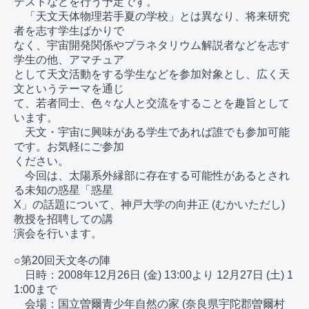
テストなどを行う予定です。

　「天文天体物理若手夏の学校」とは異なり、将来研究
者を志す学生ばかりで

なく、宇宙開発関係やプラネタリウム解説者などを志す
学生の他、アマチュア

として天文活動をする学生などを参加対象とし、広く天
文というテーマを通じ

て、若者同士、色々な人と交流をすることを趣旨として
います。

　天文・宇宙に興味がある学生であれば誰でも参加可能
です。お気軽にご参加

ください。

　今回は、太陽系外縁部に存在する可能性があるとされ
る未知の惑星「惑星

X」の話題について、神戸大学の向井正 (むかいただし) 
教授を招聘しての講

演会を行います。

○第20回天文冬の陣

　日時：2008年12月26日 (金) 13:00より 12月27日 (土) 1
1:00まで

　会場：国立曽爾青少年自然の家 (奈良県宇陀郡曽爾村