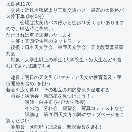
太良路1170）

　交通：近鉄名張駅より三重交通バス　最寄の太良路バ
ス停下車 (約40分) 　

　　　会場は太良路バス停から徒歩40分くらいあります
ので、申込時に予約い

ただければ車で送迎いたします

　主催：関西学生星のネットワーク

　後援：日本天文学会、東亜天文学会、天文教育普及研
究会

　対象：大学生以上の学生 (大学院生・短大生などを含
む) であれば誰でも可

　趣旨：明日の天文界 (アマチュア天文や教育普及・宇
宙開発を含め) を担う

若者を広く募り、その相互の知的交流を促進する

　内容：講演会「新惑星を見つけよう！」

　　　　講師　向井正 (神戸大学教授)

　　　　その他、分科会、観望会、写真コンテストなど

　　　　詳細は、第20回天文冬の陣のウェブページをご
覧ください

　参加費：5000円 (1泊2食、懇親会費を含む)
