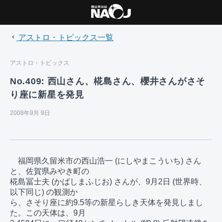
アストロ・トピックス一覧
アストロ・トピックス
No.409: 西山さん、椛島さん、櫻井さんがさそ
り座に新星を発見
2008年9月 9日
　福岡県久留米市の西山浩一 (にしやまこういち) さん
と、佐賀県みやき町の

椛島冨士夫 (かばしまふじお) さんが、9月2日 (世界時、
以下同じ) の観測か

ら、さそり座に約9.5等の新星らしき天体を発見しまし
た。この天体は、9月
