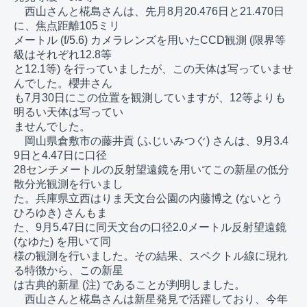
　西山さんと椛島さんは、先月8月20.476日と21.470日
に、焦点距離105ミリ

メートル (f/5.6) カメラレンズを用いたCCD観測 (限界等
級はそれぞれ12.8等

と12.1等) を行っていましたが、この天体は写っていませ
んでした。櫻井さん

も7月30日にこの位置を観測していますが、12等よりも
明るい天体は写ってい

ませんでした。

　岡山県倉敷市の藤井貢 (ふじいみつぐ) さんは、9月3.4
9日と4.47日に口径

28センチメートルの反射望遠鏡を用いてこの新星の低分
散分光観測を行いまし

た。兵庫県立西はりま天文台公園の内藤博之 (ないとう
ひろゆき) さんもま

た、9月5.47日に同天文台の口径2.0メートル反射望遠鏡 
(なゆた) を用いて同

様の観測を行いました。その結果、スペクトル線に現れ
る特徴から、この新星

は古典的新星 (注) であることが判明しました。

　西山さんと椛島さんは新星発見で活躍しており、今年