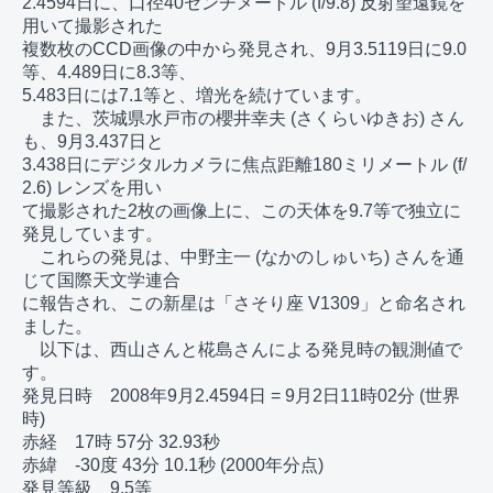
2.4594日に、口径40センチメートル (f/9.8) 反射望遠鏡を
用いて撮影された

複数枚のCCD画像の中から発見され、9月3.5119日に9.0
等、4.489日に8.3等、

5.483日には7.1等と、増光を続けています。 

　また、茨城県水戸市の櫻井幸夫 (さくらいゆきお) さん
も、9月3.437日と

3.438日にデジタルカメラに焦点距離180ミリメートル (f/
2.6) レンズを用い

て撮影された2枚の画像上に、この天体を9.7等で独立に
発見しています。 

　これらの発見は、中野主一 (なかのしゅいち) さんを通
じて国際天文学連合

に報告され、この新星は「さそり座 V1309」と命名され
ました。 

　以下は、西山さんと椛島さんによる発見時の観測値で
す。

発見日時　2008年9月2.4594日 = 9月2日11時02分 (世界
時)

赤経　17時 57分 32.93秒

赤緯　-30度 43分 10.1秒 (2000年分点)

発見等級　9.5等
