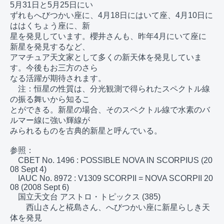
5月31日と5月25日にい

ずれもへびつかい座に、4月18日にはいて座、4月10日に
ははくちょう座に、新

星を発見しています。櫻井さんも、昨年4月にいて座に
新星を発見するなど、

アマチュア天文家として多くの新天体を発見していま
す。今後もお三方のさら

なる活躍が期待されます。

　注：恒星の性質は、分光観測で得られたスペクトル線
の振る舞いから知るこ

とができる。新星の場合、そのスペクトル線で水素のバ
ルマー線に強い輝線が

みられるものを古典的新星と呼んでいる。

参照：

　CBET No. 1496 : POSSIBLE NOVA IN SCORPIUS (20
08 Sept 4)

　IAUC No. 8972 : V1309 SCORPII = NOVA SCORPII 20
08 (2008 Sept 6)

　国立天文台 アストロ・トピックス (385)

　　西山さんと椛島さん、へびつかい座に新星らしき天
体を発見
