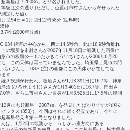
超新星は「2008A」と命名されました。

等級は次の通り (ただし、位置は市村さんから寄せられた

測定した値)。

 2.54日 = 1月 2日12時58分 (世界時)

38秒

.7秒 (2000年分点)

 634 銀河の中心から、西に14.6秒角、北に18.9秒角離れ

この場所を市村さんが2007年11月18日に観測した画像に

市の板垣公一 (いたがきこういち) さんが2006年8月20

も、この天体は写っていませんでした。埼玉県上尾市の門

いち) さんも、DSS (注) の画像にこの天体が存在してな

ます。

き観測が行われ、板垣さんが1月3.391日に16.7等、神奈

 (ひろせようじ) さんが1月3.401日に16.7等、門田さ

17.0等、さらに市村さんご自身が1月3.525日に17.5等の観測

2月にも超新星「2007ss」を発見したばかりですが (国立

ックス (353) )、今回はそれに続く発見であり、今年に

超新星発見者第一号となりました。

んは、1月2日の観測から、うしかい座方向にある 

の中に16.4等の超新星を発見しました。この超新星は、栃木県高
