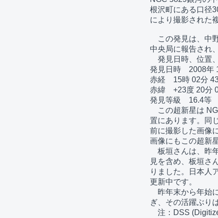
根沢町にある口径30
により撮影された複数
　この発見は、中野
中央局に報告され、
　発見日時、位置、
発見日時　2008年 1月
赤経　15時 02分 43.
赤緯　+23度 20分 07
発見等級　16.4等

　この超新星は NG
置にあります。同じ
前に撮影した画像に
画像にもこの超新星
　板垣さんは、昨年
見を含め、板垣さん
りました。日本人ア
更新中です。

　昨年末から年始に
ぎ、その活躍ぶりは
　注：DSS (Digi