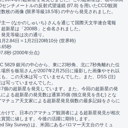
センチメートルの反射式望遠鏡 (f/7.8) を用いたCCD観測

枚の画像 (限界等級18.5等) の中から発見されました。

主一 (なかのしゅいち) さんを通じて国際天文学連合電報

超新星は「2008B」と命名されました。

発見等級は次の通り。

2.84日 = 1月2日20時10分 (世界時)

65秒

.8秒 (2000年分点)

C 5829 銀河の中心から、東に23秒角、北に7秒角離れた位

場所を板垣さんが2007年2月25日に撮影した画像やそれ以

も、この天体は写っていませんでした。また、DSS (注) 

は写っていませんでした。

7個の超新星を発見しています。また、今回の超新星の発

による超新星の発見数は通算35個 (独立発見を含む) とな

マチュア天文家による超新星発見個数の最多記録をさらに

かけて、日本のアマチュア観測者による超新星発見が相次

賞賛に値します。今後の活躍に期待します。

tized Sky Survey) は、米国にあるパロマー天文台のサミュ
