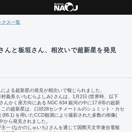
ックス一覧
 市村さんと板垣さん、相次いで超新星を発見
による超新星の発見が相次いで報じられました。

義美 (いちむらよしみ) さんは、1月2日 (世界時、以下

んかく座方向にある NGC 634 銀河の中に17.6等の超新

この超新星は、口径28センチメートルのシュミット・カセ

(f/8.1) を用いたCCD観測により撮影された多数の画像(

 の中から発見されました。

主一 (なかのしゅいち) さんを通じて国際天文学連合電報
