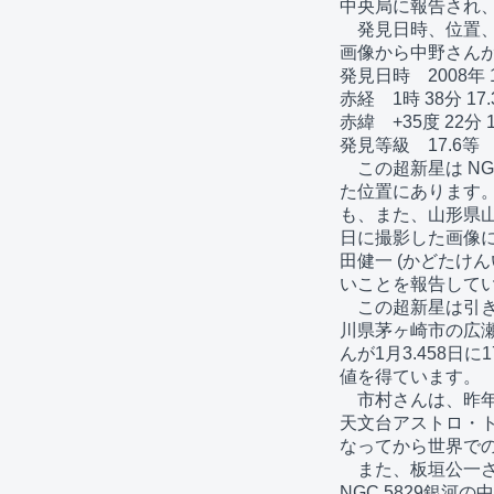
中央局に報告され、
　発見日時、位置、
画像から中野さんが
発見日時　2008年 1月
赤経　1時 38分 17.
赤緯　+35度 22分 13
発見等級　17.6等

　この超新星は NGC
た位置にあります。
も、また、山形県山形
日に撮影した画像に
田健一 (かどたけん
いことを報告してい
　この超新星は引き続
川県茅ヶ崎市の広瀬洋治
んが1月3.458日に
値を得ています。

　市村さんは、昨年1
天文台アストロ・トピ
なってから世界での
　また、板垣公一さ
NGC 5829銀河