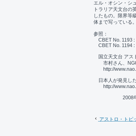
エル・オシン・シュ
トラリア天文台の英
したもの。限界等級
体まで写っている。
参照：

　CBET No. 1193 :
　CBET No. 1194 :
　国立天文台 アストロ
　　市村さん、NGC
　　http://www.nao.a
　日本人が発見した超
　　http://www.nao.a
　　　　　　200
アストロ・トピ