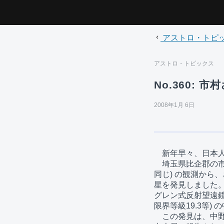
アストロ・トピ
アストロ・トピックス
No.360:
2008年1月 6日
　新年早々、日本人
　埼玉県比企郡の市村
同じ) の観測から、さ
星を発見しました。
グレン式反射望遠鏡 
限界等級19.3等)
　この発見は、中野