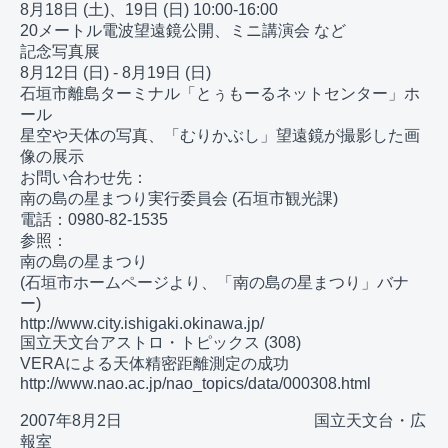
8月18日 (土)、19日 (日) 10:00-16:00

20メートル電波望遠鏡公開、ミニ講演会 など

記念写真展

8月12日 (日) - 8月19日 (日)

石垣市離島ターミナル「とぅもーるネットセンター」ホ
ール

星空や天体の写真、「むりかぶし」望遠鏡が撮影した画
像の展示

お問い合わせ先：

南の島の星まつり実行委員会 (石垣市観光課)

電話：0980-82-1535

参照：

南の島の星まつり

(石垣市ホームページより、「南の島の星まつり」バナ
ー)

http://www.city.ishigaki.okinawa.jp/

国立天文台アストロ・トピックス (308)

VERAによる天体精密距離測定の成功

http://www.nao.ac.jp/nao_topics/data/000308.html

2007年8月2日　　　　　　　　　　　　国立天文台・広
報室
