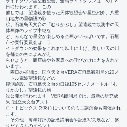
ライトダウン星空観望会、全島ライトダウンは、8月18
日に行われます。この

催しでは、望遠鏡を使った天体観望会や星空紹介、八重
山地方の星物語の影

絵、石垣島天文台の「むりかぶし」望遠鏡で観測中の天
体画像のライブ中継な

ど、みんなで星空が楽しめる企画がいっぱいです。石垣
市や実行委員会は、ラ

イトダウンの効果をこれまで以上に上げ、美しい天の川
を都会の空によみがえ

らせようと、商店街や各家庭への呼びかけに力を入れて
います。

　両日の昼間は、国立天文台VERA石垣島観測局の20メ
ートル電波望遠鏡などの

観測施設、石垣島天文台の口径105センチメートル「む
りかぶし」望遠鏡の施

設公開が行われます。VERA観測局では、最新の研究成
果 (国立天文台アスト

ロ・トピックス (308) ) についてのミニ講演会も開催され
ます。

　その他、毎年好評の記念講演会や記念写真展など、盛
りだくさんのイベント
