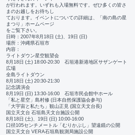
が行われます。いずれも入場無料です。ぜひ多くの皆さ
まのお越しをお待ちし

ております。イベントについての詳細は、「南の島の星
まつり」ホームページ

をご覧下さい。

日時：2007年8月18日 (土)、19日 (日)

場所：沖縄県石垣市

内容：

ライトダウン星空観望会

8月18日 (土) 18:00-20:30　石垣港新港地区サザンゲート
広場

全島ライトダウン

8月18日 (土) 20:30-21:30

記念講演会

8月19日 (日) 13:30-16:00　石垣市民会館中ホール

「私と星空」島村修 (日本自然保護協会参与)

「大宇宙と私たち」観山正見 (国立天文台長)

国立天文台 石垣島天文台施設公開

8月18日 (土)、19日 (日) 10:00-16:00

口径105センチメートル「むりかぶし」望遠鏡の公開

国立天文台 VERA石垣島観測局施設公開
