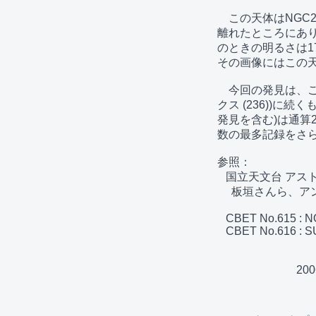
　この天体はNGC2
離れたところにあり
のときの明るさは1
その画像にはこの天
　今回の発見は、ご
クス (236))に
発見を含む)は通算
数の最多記録をさら
参照：

   国立天文台 アストロ・トピックス (236)

     板垣さんら、アンドロメダ座に超新星を発見　(2006年9月4日)

   CBET No.615 : NOVA IN M31  (2006 Sept 3)

   CBET No.616 : SUPERNOVA 2006et IN NGC 232  (2006 Sept 4)

　　　　　　　20