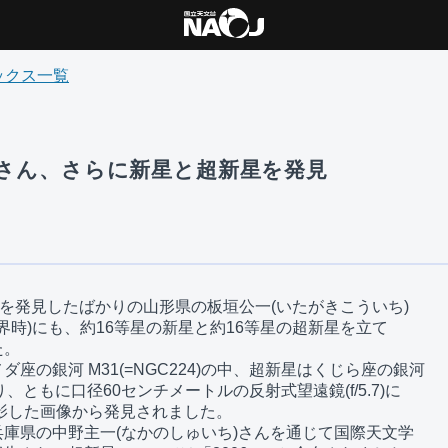
ックス一覧
 板垣さん、さらに新星と超新星を発見
星を発見したばかりの山形県の板垣公一(いたがきこういち)

界時)にも、約16等星の新星と約16等星の超新星を立て

。

座の銀河 M31(=NGC224)の中、超新星はくじら座の銀河 

り、ともに口径60センチメートルの反射式望遠鏡(f/5.7)に

影した画像から発見されました。

庫県の中野主一(なかのしゅいち)さんを通じて国際天文学
