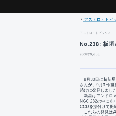
アストロ・トピ
アストロ・トピックス
No.238:
2006年9月 5日
　8月30日に超新
さんが、9月3日(世
続けに発見しました
　新星はアンドロメダ
NGC 232の中にあ
CCDを据付けて撮
　これらの発見は兵