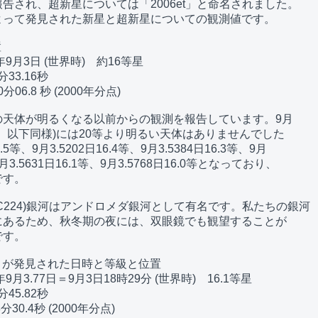
告され、超新星については「2006et」と命名されました。

って発見された新星と超新星についての観測値です。



9月3日 (世界時)　約16等星

33.16秒

06.8 秒 (2000年分点)

天体が明るくなる以前からの観測を報告しています。9月

界時、以下同様)には20等より明るい天体はありませんでした

.5等、9月3.5202日16.4等、9月3.5384日16.3等、9月

9月3.5631日16.1等、9月3.5768日16.0等となっており、

す。

GC224)銀河はアンドロメダ銀河として有名です。私たちの銀河

あるため、秋冬期の夜には、双眼鏡でも観望することが

す。

et」が発見された日時と等級と位置

月3.77日＝9月3日18時29分 (世界時)　16.1等星

45.82秒

30.4秒 (2000年分点)
