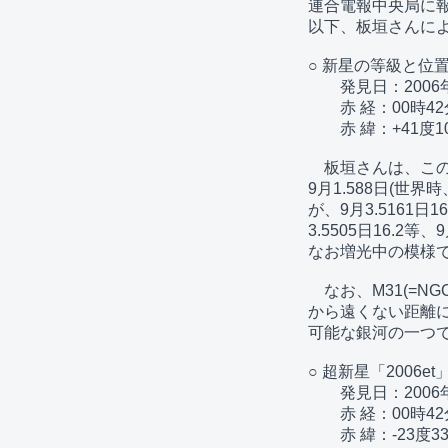
連合電報中央局に報
以下、板垣さんによ
○ 新星の等級と位置
　　発見日：2006年
　　赤 経：00時42分
　　赤 緯：+41度10分
　板垣さんは、この
9月1.588日(世
が、9月3.5161日16
3.5505日16.2等、
なお増光中の模様で
　なお、M31(=N
から遠くない距離に
可能な銀河の一つで
○ 超新星「2006
　　発見日：2006年9
　　赤 経：00時42分
　　赤 緯：-23度33分