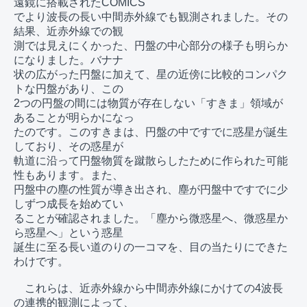
遠鏡に搭載されたCOMICS

でより波長の長い中間赤外線でも観測されました。その
結果、近赤外線での観

測では見えにくかった、円盤の中心部分の様子も明らか
になりました。バナナ

状の広がった円盤に加えて、星の近傍に比較的コンパク
トな円盤があり、この

2つの円盤の間には物質が存在しない「すきま」領域が
あることが明らかになっ

たのです。このすきまは、円盤の中ですでに惑星が誕生
しており、その惑星が

軌道に沿って円盤物質を蹴散らしたために作られた可能
性もあります。また、

円盤中の塵の性質が導き出され、塵が円盤中ですでに少
しずつ成長を始めてい

ることが確認されました。「塵から微惑星へ、微惑星か
ら惑星へ」という惑星

誕生に至る長い道のりの一コマを、目の当たりにできた
わけです。

　これらは、近赤外線から中間赤外線にかけての4波長
の連携的観測によって、
