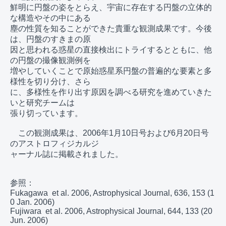
鮮明に円盤の姿をとらえ、宇宙に存在する円盤の立体的
な構造やその中にある

塵の性質を知ることができた貴重な観測成果です。今後
は、円盤のすきまの原

因と思われる惑星の直接検出にトライするとともに、他
の円盤の撮像観測例を

増やしていくことで原始惑星系円盤の普遍的な要素と多
様性を切り分け、さら

に、多様性を作り出す原因を調べる研究を進めていきた
いと研究チームは

張り切っています。

　この観測成果は、2006年1月10日号および6月20日号
のアストロフィジカルジ

ャーナル誌に掲載されました。

参照：

Fukagawa  et al. 2006, Astrophysical Journal, 636, 153 (1
0 Jan. 2006)

Fujiwara  et al. 2006, Astrophysical Journal, 644, 133 (20 
Jun. 2006)
