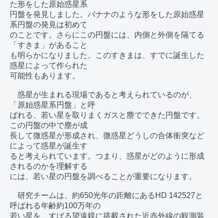
た形をした原始惑星系

円盤を発見しました。バナナのような形をした原始惑星
系円盤の発見は初めて

のことです。さらにこの円盤には、内側と外側を隔てる
「すきま」があること

も明らかになりました。このすきまは、すでに誕生した
惑星によって作られた

可能性もあります。

　惑星が生まれる現場であると考えられているのが、
「原始惑星系円盤」と呼

ばれる、若い星を取りまくガスと塵でできた円盤です。
この円盤の中で塵が成

長して微惑星が形成され、微惑星どうしの合体衝突など
によって惑星が誕生す

ると考えられています。つまり、惑星がどのように形成
されるのかを理解する

には、若い星の円盤を調べることが重要になります。

　研究チームは、約650光年の距離にあるHD 142527と
呼ばれる年齢約100万年の

若い星を、すばる望遠鏡に搭載された近赤外線の観測装