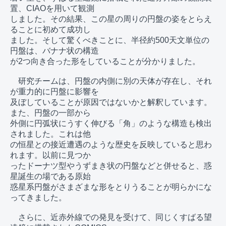
置、CIAOを用いて観測

しました。その結果、この星の周りの円盤の姿をとらえ
ることに初めて成功し

ました。そして驚くべきことに、半径約500天文単位の
円盤は、バナナ状の構造

が2つ向き合った形をしていることが分かりました。

　研究チームは、円盤の内側に別の天体が存在し、それ
が重力的に円盤に影響を

及ぼしていることが原因ではないかと解釈しています。
また、円盤の一部から

外側に円弧状にうすく伸びる「角」のような構造も検出
されました。これは他

の恒星との接近遭遇のような歴史を反映していると思わ
れます。以前に見つか

ったドーナツ型やうずまき状の円盤などと併せると、惑
星誕生の場である原始

惑星系円盤がさまざまな形をとりうることが明らかにな
ってきました。

　さらに、近赤外線での発見を受けて、同じくすばる望