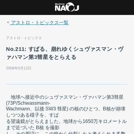
アストロ・トピックス一覧
アストロ・トピックス
No.211: すばる、崩れゆくシュヴァスマン・ヴ
ァハマン第3彗星をとらえる
2006年5月12日
　地球へ接近中のシュヴァスマン・ヴァハマン第3彗星 
(73P/Schwassmann-

Wachmann、以後 SW3 彗星) の核のひとつ、B核が崩壊
しつつある様子を、すば

る望遠鏡がとらえました。地球から1650万キロメートル
まで近づいた B核 を撮影

し、その周辺に、この核から分裂したと考えられる多数