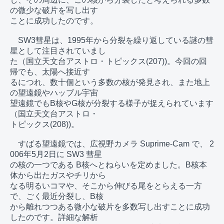
の微少な破片を写し出す

ことに成功したのです。

　SW3彗星は、1995年から分裂を繰り返している謎の彗
星として注目されていまし

た（国立天文台アストロ・トピックス(207))。今回の回
帰でも、太陽へ接近す

るにつれ、数十個という多数の核が発見され、また地上
の望遠鏡やハッブル宇宙

望遠鏡でもB核やG核が分裂する様子が捉えられています
（国立天文台アストロ・

トピックス(208))。

　すばる望遠鏡では、広視野カメラ Suprime-Cam で、 2
006年5月2日に SW3 彗星

の核の一つである B核へとねらいを定めました。B核本
体から出たガスやチリから

なる明るいコマや、そこから伸びる尾をとらえる一方
で、ごく最近分裂し、B核

から離れつつある微小な破片を多数写し出すことに成功
したのです。詳細な解析
