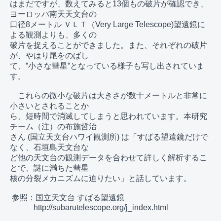
はまだですが、数えてみると13個もの破片が確認でき、
ヨーロッパ南天天文台の

口径8メートル ＶＬＴ（Very Large Telescope)望遠鏡に
よる観測よりも、多くの

破片を捉えることができました。また、それぞれの破片
が、やはり尾をのばし

て、”小さな彗星”となっている様子も写し出されていま
す。

　これらの微小な破片は大きさが数十メートルと非常に
小さいとされることか

ら、短時間で消滅してしまうと思われています。本研究
チーム（注）の布施哲治

さん (国立天文台ハワイ観測所) は「すばる望遠鏡だけで
なく、石垣島天文台な

ど他の天文台の観測データを合わせて詳しく解析するこ
とで、謎に満ちた彗星

核の分裂メカニズムに迫りたい」と話しています。

 参照：国立天文台 すばる望遠鏡

　　　http://subarutelescope.org/j_index.html
