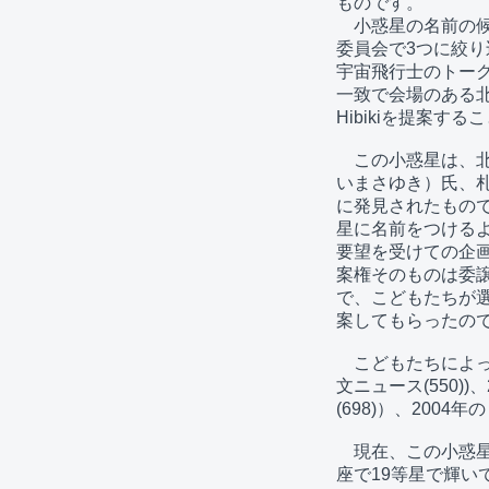
ものです。

　小惑星の名前の候
委員会で3つに絞り
宇宙飛行士のトーク
一致で会場のある北
Hibikiを提案す
　この小惑星は、北
いまさゆき）氏、札
に発見されたもの
星に名前をつけるよ
要望を受けての企画
案権そのものは委譲
で、こどもたちが選
案してもらったので
　こどもたちによっ
文ニュース(550))
(698)）、200
　現在、この小惑星
座で19等星で輝い