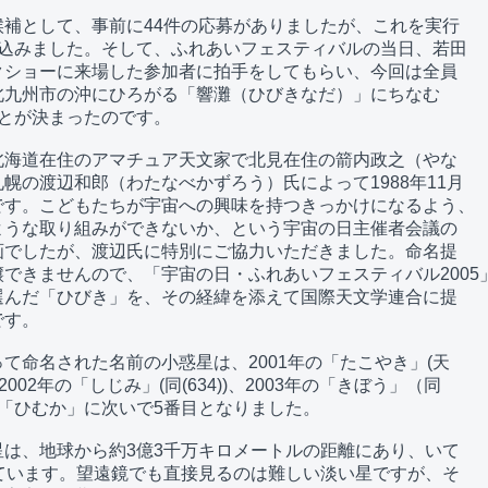
補として、事前に44件の応募がありましたが、これを実行

込みました。そして、ふれあいフェスティバルの当日、若田

ショーに来場した参加者に拍手をしてもらい、今回は全員

九州市の沖にひろがる「響灘（ひびきなだ）」にちなむ

ることが決まったのです。

海道在住のアマチュア天文家で北見在住の箭内政之（やな

幌の渡辺和郎（わたなべかずろう）氏によって1988年11月

です。こどもたちが宇宙への興味を持つきっかけになるよう、

うな取り組みができないか、という宇宙の日主催者会議の

でしたが、渡辺氏に特別にご協力いただきました。命名提

できませんので、「宇宙の日・ふれあいフェスティバル2005」
んだ「ひびき」を、その経緯を添えて国際天文学連合に提

す。

て命名された名前の小惑星は、2001年の「たこやき」(天

、2002年の「しじみ」(同(634))、2003年の「きぼう」（同

4年の「ひむか」に次いで5番目となりました。

は、地球から約3億3千万キロメートルの距離にあり、いて

ています。望遠鏡でも直接見るのは難しい淡い星ですが、そ
