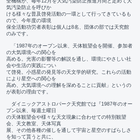
全機構が、毎年12月を大気汚染防止推進月間と定めて大
気汚染防止を呼びか

ける様々な普及啓発活動の一環として行ってきているも
ので、今年度の環境

保全活動功労者表彰は個人は8名、団体の部では天究館
のみです。

　「1987年のオープン以来、天体観望会を開催、参加者
の大気環境への関心を

高める。光害の影響等の解説を通し、環境にやさしい社
会や生活の実践につい

て啓発。小惑星の発見等の天文学的研究。これらの活動
により星空への関心を

高め、大気環境への理解を深めることに貢献」というの
が表彰の理由です。

　ダイニックアストロパーク天究館では『1987年のオー
プン以来、毎週土曜日

の天体観望会や様々な天文現象に合わせての特別観望
会、天文教室、天体写真

展、その他各種の催しを通して宇宙と星空のすばらしさ
を知って貰うと共に、
