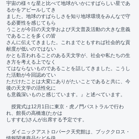
宇宙の様々な星と比べて地球がいかにすばらしい星であ
るかをアピールしてき

ました。地球のすばらしさを知り地球環境をみんなで守
る必要性を感じてもら

うことが今日の天文学および天文普及活動の大きな意義
であることを多くの皆

さんに伝えてきました。これまでともすれば社会的な貢
献度が低いのではない

かとも言われることのある天文学が、社会や私たちの生
き方を考える上でなく

てはならないものであることを話してきました。こうし
た活動が今回認めてい

ただけたことは大変にありがたいことであると共に、今
後の天文学の活性化に

も意義深いものと感じています。』と述べています。

　授賞式は12月1日に東京・虎ノ門パストラルで行わ
れ、館長の高橋進(たかは

しすすむ)さんが出席する予定です。

　ダイニックアストロパーク天究館は、ブッククロス・
情報関連商品などを扱
