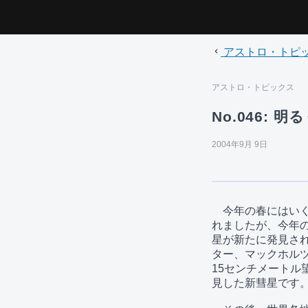
アストロ・トピ
アストロ・トピックス
No.046:
2004年9月 9日
　今年の春にはいく
れましたが、今年の
星が新たに発見され
ター、マックホルツ(Ma
15センチメートル
見した新彗星です。