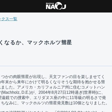
ックス一覧
 明るくなるか、マックホルツ彗星
つかの肉眼彗星が出現し、天文ファンの目を楽しませてく

年末から来年にかけて明るくなりそうな期待を抱かせる彗

ました。アメリカ・カリフォルニア州に住むコメットハン

chholz, D.E.)が、2004年8月27日12時過ぎ(世界時)に、

望遠鏡での捜索中、エリダヌス座の中に11等級の明るさで発

ちなみに、マックホルツの彗星発見数は10個となりました。
