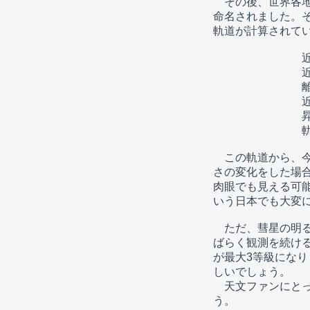
　その後、世界各地での
命名されました。そ
軌道が計算されてい
　　　　　　　　近日点
　　　　　　　　近日
　　　　　　　　離心
　　　　　　　　近日点引
　　　　　　　　昇交点黄
　　　　　　　　軌道傾斜
　この軌道から、今
さの変化をした場合
肉眼でも見える可能
いう日本でも大変に
　ただ、彗星の明る
ばらく観測を続ける
が最大3等級になり
しいでしょう。

　天文ファンにと
う。
