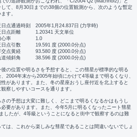
追跡観測がおこなわれ、「C/2004 Q2 (Machholz)」と

して、8月30日までの38個の位置観測から、次のような暫定

ます。

通過時刻　2005年1月24.837日 (力学時)

点距離　　　1.20341 天文単位

率　　　　　1.0

数　　　19.591 度 (2000.0分点)

経　　　93.580 度 (2000.0分点)

角　　　38.596 度 (2000.0分点)

後の位置や明るさを予想すると、この彗星が標準的な明る

、2004年末から2005年始頃にかけて4等級まで明るくなり、

性があります。また、冬の星座おうし座付近を北上すると

観察しやすいコースを通ります。

さの予想は大変に難しく、どこまで明るくなるかはもうし

必要があります。また、今年5月に明るくなったニート彗星

ましたが、4等級ということになると街中で観察するのは難

っては、これから楽しみな彗星であることは間違いないでしょ
