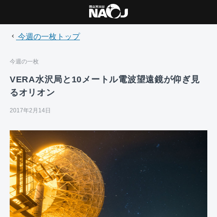
今週の一枚トップ
今週の一枚
VERA水沢局と10メートル電波望遠鏡が仰ぎ見
るオリオン
2017年2月14日