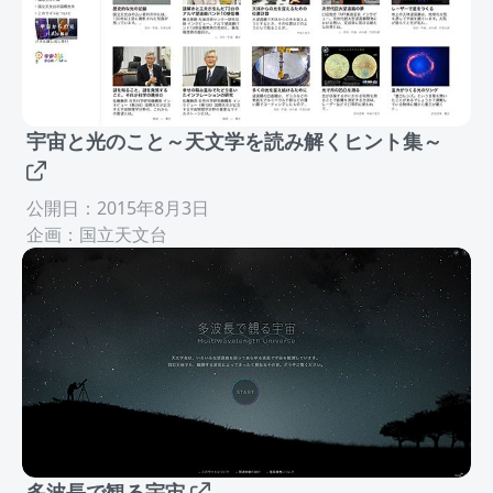
宇宙と光のこと～天文学を読み解くヒント集～
公開日：2015年8月3日
企画：国立天文台
多波長で観る宇宙