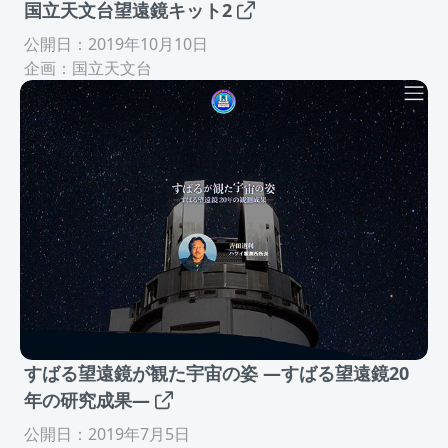
国立天文台望遠鏡キット2
公開日：2019年10月10日
企画：国立天文台
すばる望遠鏡が観た宇宙の姿 ―すばる望遠鏡20
年の研究成果―
公開日：2019年7月5日