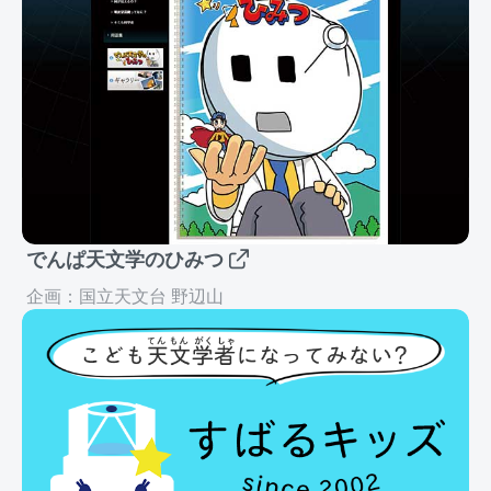
でんぱ天文学のひみつ
企画：国立天文台 野辺山