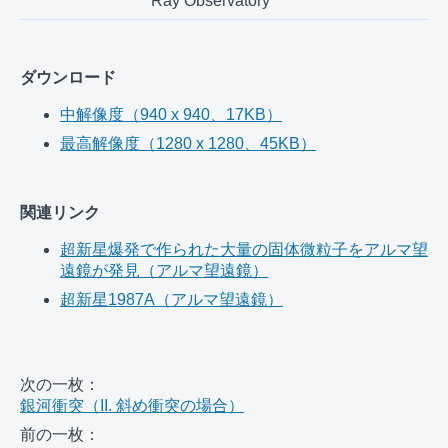
Ray Observatory
ダウンロード
中解像度（940 x 940、17KB）
最高解像度（1280 x 1280、45KB）
関連リンク
超新星爆発で作られた大量の固体微粒子をアルマ望
遠鏡が発見（アルマ望遠鏡）
超新星1987A（アルマ望遠鏡）
次の一枚：
銀河衝突（II. 斜め衝突の場合）
前の一枚：