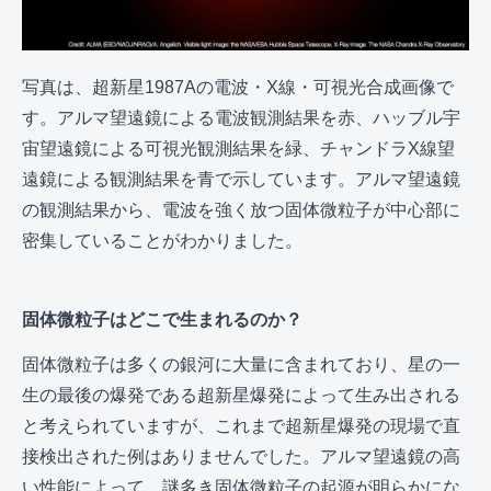
写真は、超新星1987Aの電波・X線・可視光合成画像で
す。アルマ望遠鏡による電波観測結果を赤、ハッブル宇
宙望遠鏡による可視光観測結果を緑、チャンドラX線望
遠鏡による観測結果を青で示しています。アルマ望遠鏡
の観測結果から、電波を強く放つ固体微粒子が中心部に
密集していることがわかりました。
固体微粒子はどこで生まれるのか？
固体微粒子は多くの銀河に大量に含まれており、星の一
生の最後の爆発である超新星爆発によって生み出される
と考えられていますが、これまで超新星爆発の現場で直
接検出された例はありませんでした。アルマ望遠鏡の高
い性能によって、謎多き固体微粒子の起源が明らかにな