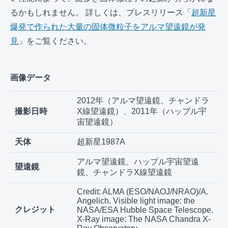
るかもしれません。 詳しくは、プレスリリース「
超新星
爆発で作られた大量の固体微粒子をアルマ望遠鏡が発
見
」をご覧ください。
画像データ
2012年（アルマ望遠鏡、チャンドラ
撮影日時
X線望遠鏡）、2011年（ハッブル宇
宙望遠鏡）
天体
超新星1987A
アルマ望遠鏡、ハッブル宇宙望遠
望遠鏡
鏡、チャンドラX線望遠鏡
Credit: ALMA (ESO/NAOJ/NRAO)/A.
Angelich. Visible light image: the
クレジット
NASA/ESA Hubble Space Telescope.
X-Ray image: The NASA Chandra X-