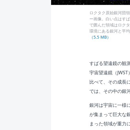
ロクタク原始銀河団領
ー画像。白い点はすば
で囲んだ領域はロクタ
環境にある銀河と平均的な環
（5.5 MB）
すばる望遠鏡の観測
宇宙望遠鏡（JWS
比べて、その成長
では、その中の銀
銀河は宇宙に一様
が集まって巨大な
まった領域が重力