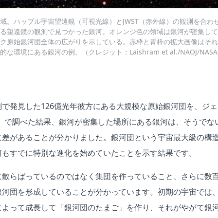
域。ハッブル宇宙望遠鏡（可視光線）とJWST（赤外線）の観測を合わ
る望遠鏡の観測で見つかった銀河。オレンジ色の領域は銀河が密集して
ク原始銀河団全体の広がりを示している。赤枠と青枠の拡大画像はそれ
境にある銀河の例。（クレジット：Laishram et al./NAOJ/NASA/
で発見した126億光年彼方にある大規模な原始銀河団を、ジ
T）で調べた結果、銀河が密集した場所にある銀河は、そうでな
に差があることが分かりました。銀河団という宇宙最大級の構
河もすでに特別な進化を始めていたことを示す結果です。
に散らばっているのではなく集団を作っていること、さらに数
銀河団を形成していることが分かっています。初期の宇宙では
によって成長して「銀河団のたまご」を作り、それがやがて銀