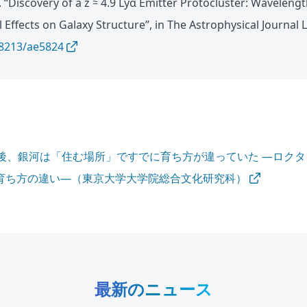
. “Discovery of a z ≃ 4.9 Lyα Emitter Protocluster: Wavelen
Effects on Galaxy Structure”, in The Astrophysical Journal L
-8213/ae5824
年後、銀河は「住む場所」ですでに育ち方が違っていた ―ロク
育ち方の違い―（東京大学大学院総合文化研究科）
最新のニュース