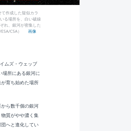
せて作成した疑似カラ
いる場所を、白い破線
ぞれ、銀河が密集した
ESA/CSA）
画像
ェイムズ・ウェッブ
い場所にある銀河に
造が育ち始めた場所
百から数千個の銀河
、物質がやや濃く集
河団へと進化してい