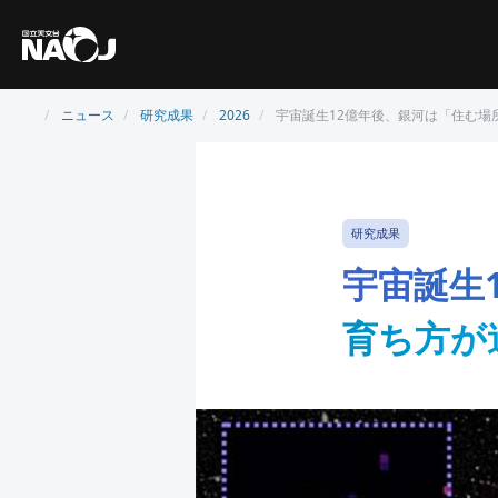
ニュース
研究成果
2026
宇宙誕生12億年後、銀河は「住む場
研究成果
宇宙誕生
育ち方が