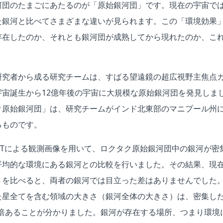
河団のたまごにあたるのが「原始銀河団」です。現在の宇宙で
た銀河と比べてさまざまな違いが見られます。この「環境効果
存在したのか、それとも銀河団が成熟してから現れたのか、こ
研究者から成る研究チームは、すばる望遠鏡の超広視野主焦点カ
宇宙誕生から12億年後の宇宙に大規模な原始銀河団を発見しま
ク原始銀河団」は、研究チームがインド北東部のマニプール州
るものです。
STによる観測画像を用いて、ロクタク原始銀河団中の銀河が密
平均的な環境にある銀河との比較を行いました。その結果、現
さを比べると、両者の銀河では目立った差はありませんでした
た星全てを含む領域の大きさ（銀河全体の大きさ）は、密集し
4倍あることが分かりました。銀河が存在する場所、つまり環境