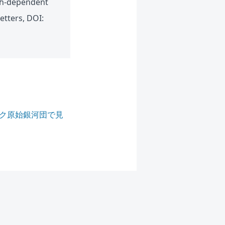
gth-dependent
etters, DOI:
タク原始銀河団で見