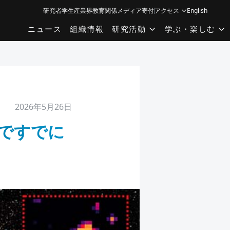
研究者
学生
産業界
教育関係
メディア
寄付
アクセス
English
ニュース
組織情報
研究活動
学ぶ・楽しむ
2026年5月26日
」ですでに